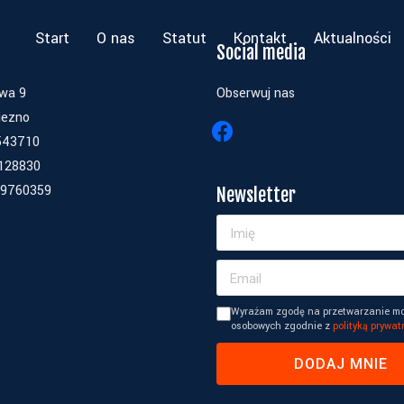
Start
O nas
Statut
Kontakt
Aktualności
Social media
owa 9
Obserwuj nas
iezno
543710
128830
9760359
Newsletter
Wyrażam zgodę na przetwarzanie m
osobowych zgodnie z
polityką prywat
DODAJ MNIE