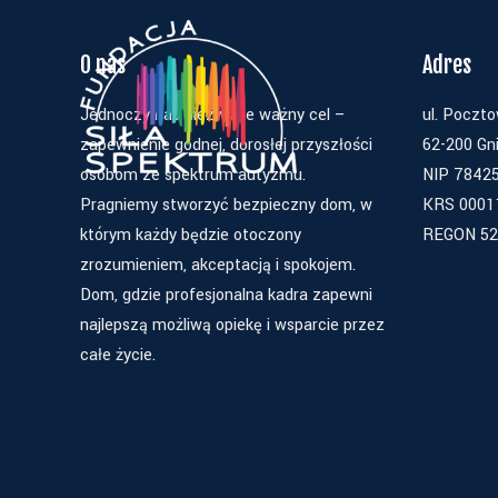
O nas
Adres
Jednoczy nas niezwykle ważny cel –
ul. Poczt
zapewnienie godnej, dorosłej przyszłości
62-200 Gn
osobom ze spektrum autyzmu.
NIP 7842
Pragniemy stworzyć bezpieczny dom, w
KRS 0001
którym każdy będzie otoczony
REGON 52
zrozumieniem, akceptacją i spokojem.
Dom, gdzie profesjonalna kadra zapewni
najlepszą możliwą opiekę i wsparcie przez
całe życie.