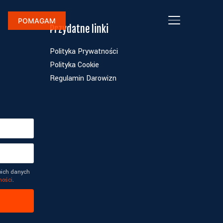
POMAGAM
TOGGLE SI
Przydatne linki
Polityka Prywatności
Polityka Cookie
Regulamin Darowizn
oich danych
ności
.