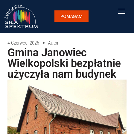
TOG
POMAGAM
4 Czerwca, 2026
Autor
Gmina Janowiec
Wielkopolski bezpłatnie
użyczyła nam budynek